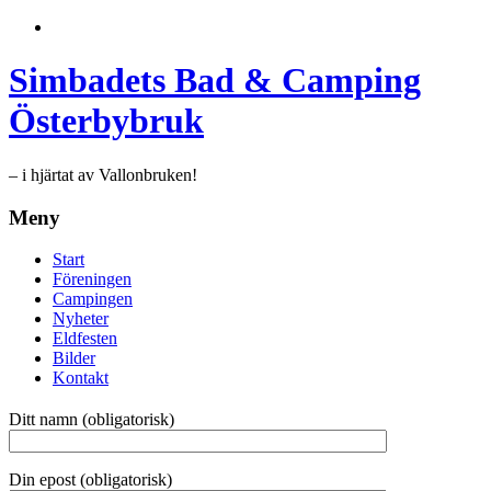
Simbadets Bad & Camping
Österbybruk
– i hjärtat av Vallonbruken!
Meny
Start
Föreningen
Campingen
Nyheter
Eldfesten
Bilder
Kontakt
Ditt namn (obligatorisk)
Din epost (obligatorisk)